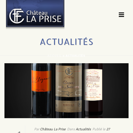
ACTUALITÉS
ACCUEIL
»
ACTUALITÉS
Par
Château La Prise
Dans
Actualités
Publié le
27